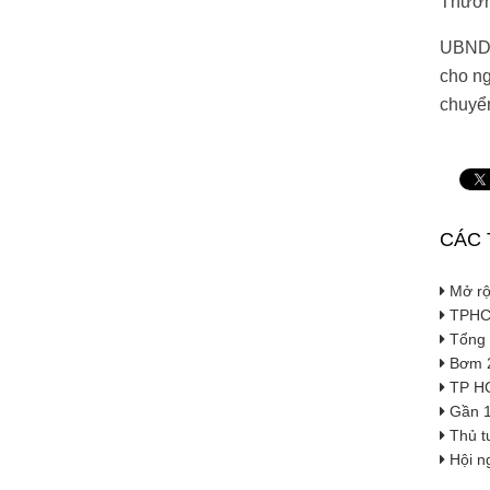
Thường
UBND T
cho ng
chuyển
CÁC 
Mở rộn
TPHC
Tổng 
Bơm 2,
TP HCM
Gần 1
Thủ tư
Hội ng