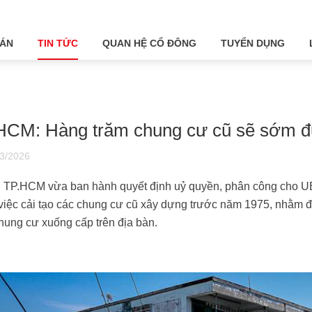
 ÁN
TIN TỨC
QUAN HỆ CỔ ĐÔNG
TUYỂN DỤNG
HCM: Hàng trăm chung cư cũ sẽ sớm đượ
3/2026
TP.HCM vừa ban hành quyết định uỷ quyền, phân công cho UB
việc cải tạo các chung cư cũ xây dựng trước năm 1975, nhằm đẩ
hung cư xuống cấp trên địa bàn.