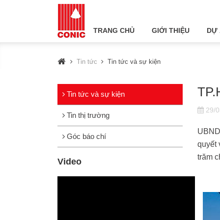
TRANG CHỦ
GIỚI THIỆU
DỰ
Tin tức
Tin tức và sự kiện
TP.
Tin tức và sự kiện
29/0
Tin thị trường
UBND 
Góc báo chí
quyết 
trăm c
Video