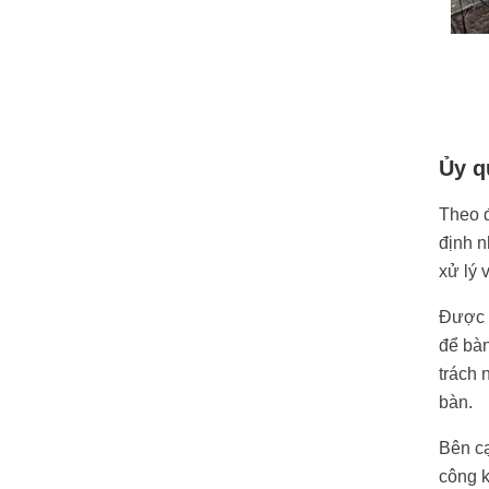
Ủy q
Theo đ
định n
xử lý 
Được ủ
để bàn
trách 
bàn.
Bên cạ
công k