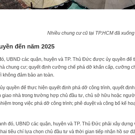
Nhiều chung cư cũ tại TP.HCM đã xuống 
uyền đến năm 2025
ó, UBND các quận, huyện và TP. Thủ Đức được ủy quyền để th
hà chung cư; quyết định cưỡng chế phá dỡ khẩn cấp, cưỡng ch
vì không đảm bảo an toàn.
y quyền để thực hiện quyết định phá dỡ công trình, quyết đị
 giao nhà trong trường hợp chủ đầu tư, chủ sở hữu hoặc người
nhiệm trong việc phá dỡ công trình; phê duyệt và công bố kế hoạ
nh đó, UBND các quận, huyện và TP. Thủ Đức phải xây dựng và
hai tiêu chí lựa chọn chủ đầu tư và thời gian tiếp nhận hồ sơ 