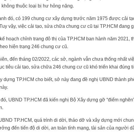
không thuộc loại bị hư hỏng nặng.
nh đó, có 199 chung cư xây dựng trước năm 1975 được cải tạo
Tuy vậy, việc cải tạo, sửa chữa chung cư cũ tại TP.HCM đang 
kế hoạch chỉnh trang đô thị của TP.HCM ban hành năm 2021, th
heo hiện trạng 246 chung cư cũ.
iên, đến tháng 02/2022, các sở, ngành vẫn chưa thống nhất việ
c tiêu cải tạo, sửa chữa 246 chung cư cũ khó triển khai đúng t
y dựng TP.HCM cho biết, sở này đang đề nghị UBND thành phố
này.
đó, UBND TP.HCM đã kiến nghị Bộ Xây dựng gỡ “điểm nghẽn” tr
n.
UBND TP.HCM, quá trình di dời, tháo dỡ và xây dựng mới chun
ởng đến tiến độ di dời, an toàn tính mạng, tài sản của người