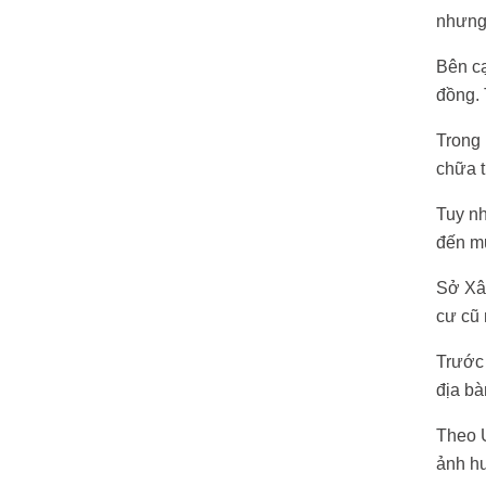
nhưng 
Bên cạ
đồng. 
Trong 
chữa t
Tuy nh
đến mụ
Sở Xâ
cư cũ 
Trước 
địa bà
Theo 
ảnh hư