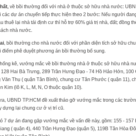
hất,
về bồi thường đối với nhà ở thuộc sở hữu nhà nước: UB
i các dự án chuyển tiếp thực hiện theo 2 bước: Nếu người đa
u thuê lại nhà tái định cư thì hỗ trợ 60% giá trị nhà, đất; đồng t
sách nhà nước.
ai
, bồi thường cho nhà nước đối với phần diện tích sở hữu c
ời điểm phê duyệt phương án bồi thường bổ sung.
thống kê, vướng mắc về bồi thường nhà ở thuộc sở hữu nhà nư
, 128 Hai Bà Trưng, 289 Trần Hưng Đạo - 74 Hồ Hảo Hớn, 100 
Văn Thụ ( quận Tân Bình), chung cư Tân Phước ( quận 11), c
 Kim (lô K, L, M, N, O thuộc quận 10).
 ra, UBND TP.HCM đề xuất tháo gỡ vướng mắc trong các trườn
y dựng lại chung cư ở vị trí cũ.
ó 7 dự án đang gặp vướng mắc về vấn đề này, gồm: 155 - 157 
iang ( quận 4), 440 Trần Hưng Đạo (quận 5), 119B Tân Hòa Đôn