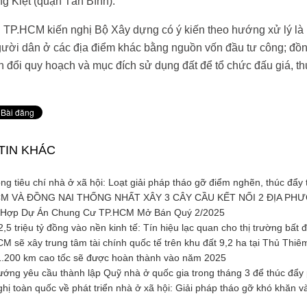
 Kiệt (quận Tân Bình).
P.HCM kiến nghị Bộ Xây dựng có ý kiến theo hướng xử lý là nhà
ười dân ở các địa điểm khác bằng nguồn vốn đầu tư công; đồn
 đổi quy hoạch và mục đích sử dụng đất để tổ chức đấu giá, th
TIN KHÁC
g tiêu chí nhà ở xã hội: Loạt giải pháp tháo gỡ điểm nghẽn, thúc đẩy 
M VÀ ĐỒNG NAI THỐNG NHẤT XÂY 3 CÂY CẦU KẾT NỐI 2 ĐỊA PH
Hợp Dự Án Chung Cư TP.HCM Mở Bán Quý 2/2025
5 triệu tỷ đồng vào nền kinh tế: Tín hiệu lạc quan cho thị trường bấ
 sẽ xây trung tâm tài chính quốc tế trên khu đất 9,2 ha tại Thủ Thiê
.200 km cao tốc sẽ được hoàn thành vào năm 2025
ớng yêu cầu thành lập Quỹ nhà ở quốc gia trong tháng 3 để thúc đẩy p
hị toàn quốc về phát triển nhà ở xã hội: Giải pháp tháo gỡ khó khăn và