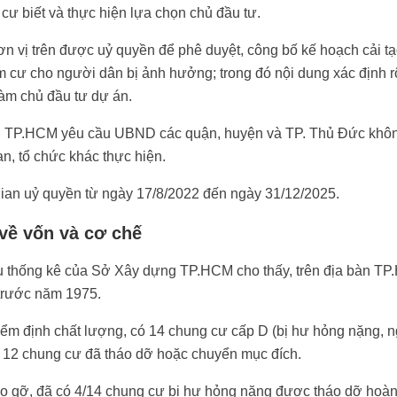
cư biết và thực hiện lựa chọn chủ đầu tư.
n vị trên được uỷ quyền để phê duyệt, công bố kế hoạch cải tạo
m cư cho người dân bị ảnh hưởng; trong đó nội dung xác định 
àm chủ đầu tư dự án.
TP.HCM yêu cầu UBND các quận, huyện và TP. Thủ Đức không 
n, tổ chức khác thực hiện.
ian uỷ quyền từ ngày 17/8/2022 đến ngày 31/12/2025.
về vốn và cơ chế
u thống kê của Sở Xây dựng TP.HCM cho thấy, trên địa bàn TP
trước năm 1975.
ểm định chất lượng, có 14 chung cư cấp D (bị hư hỏng nặng, 
 12 chung cư đã tháo dỡ hoặc chuyển mục đích.
o gỡ, đã có 4/14 chung cư bị hư hỏng nặng được tháo dỡ hoàn