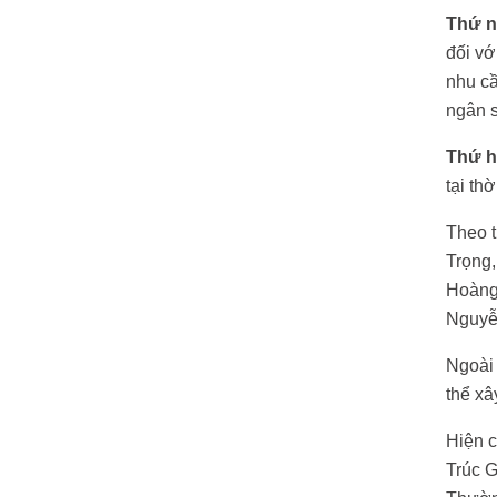
Thứ n
đối vớ
nhu cầ
ngân 
Thứ h
tại th
Theo 
Trọng
Hoàng 
Nguyễn
Ngoài
thể xâ
Hiện c
Trúc G