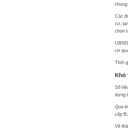
chung 
Các đơ
cư, tạ
chọn l
UBND 
cơ qua
Thời g
Khó 
Số liệ
dựng 
Qua ki
cấp B;
Về thá