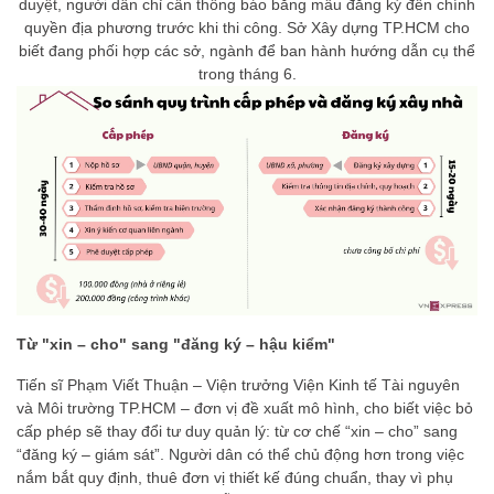
duyệt, người dân chỉ cần thông báo bằng mẫu đăng ký đến chính
quyền địa phương trước khi thi công. Sở Xây dựng TP.HCM cho
biết đang phối hợp các sở, ngành để ban hành hướng dẫn cụ thể
trong tháng 6.
Từ "xin – cho" sang "đăng ký – hậu kiểm"
Tiến sĩ Phạm Viết Thuận – Viện trưởng Viện Kinh tế Tài nguyên
và Môi trường TP.HCM – đơn vị đề xuất mô hình, cho biết việc bỏ
cấp phép sẽ thay đổi tư duy quản lý: từ cơ chế “xin – cho” sang
“đăng ký – giám sát”. Người dân có thể chủ động hơn trong việc
nắm bắt quy định, thuê đơn vị thiết kế đúng chuẩn, thay vì phụ