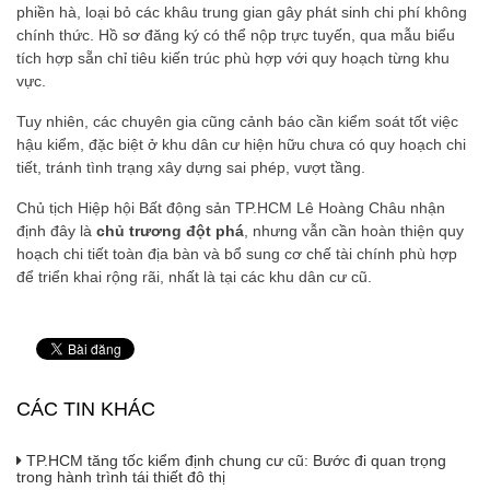
phiền hà, loại bỏ các khâu trung gian gây phát sinh chi phí không
chính thức. Hồ sơ đăng ký có thể nộp trực tuyến, qua mẫu biểu
tích hợp sẵn chỉ tiêu kiến trúc phù hợp với quy hoạch từng khu
vực.
Tuy nhiên, các chuyên gia cũng cảnh báo cần kiểm soát tốt việc
hậu kiểm, đặc biệt ở khu dân cư hiện hữu chưa có quy hoạch chi
tiết, tránh tình trạng xây dựng sai phép, vượt tầng.
Chủ tịch Hiệp hội Bất động sản TP.HCM Lê Hoàng Châu nhận
định đây là
chủ trương đột phá
, nhưng vẫn cần hoàn thiện quy
hoạch chi tiết toàn địa bàn và bổ sung cơ chế tài chính phù hợp
để triển khai rộng rãi, nhất là tại các khu dân cư cũ.
CÁC TIN KHÁC
TP.HCM tăng tốc kiểm định chung cư cũ: Bước đi quan trọng
trong hành trình tái thiết đô thị