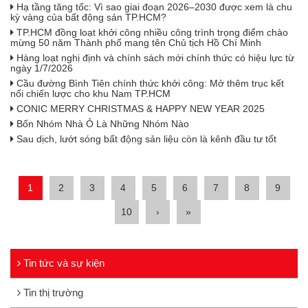
Hạ tầng tăng tốc: Vì sao giai đoạn 2026–2030 được xem là chu
kỳ vàng của bất động sản TP.HCM?
TP.HCM đồng loạt khởi công nhiều công trình trọng điểm chào
mừng 50 năm Thành phố mang tên Chủ tịch Hồ Chí Minh
Hàng loạt nghị định và chính sách mới chính thức có hiệu lực từ
ngày 1/7/2026
Cầu đường Bình Tiên chính thức khởi công: Mở thêm trục kết
nối chiến lược cho khu Nam TP.HCM
CONIC MERRY CHRISTMAS & HAPPY NEW YEAR 2025
Bốn Nhóm Nhà Ỏ Là Những Nhóm Nào
Sau dịch, lướt sóng bất động sản liệu còn là kênh đầu tư tốt
1
2
3
4
5
6
7
8
9
10
›
»
Tin tức và sự kiện
Tin thị trường