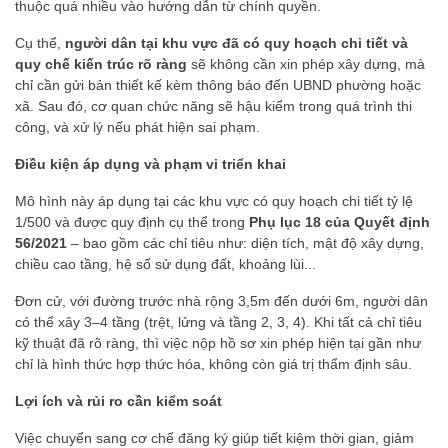
thuộc quá nhiều vào hướng dẫn từ chính quyền.
Cụ thể,
người dân tại khu vực đã có quy hoạch chi tiết và
quy chế kiến trúc rõ ràng
sẽ không cần xin phép xây dựng, mà
chỉ cần gửi bản thiết kế kèm thông báo đến UBND phường hoặc
xã. Sau đó, cơ quan chức năng sẽ hậu kiểm trong quá trình thi
công, và xử lý nếu phát hiện sai phạm.
Điều kiện áp dụng và phạm vi triển khai
Mô hình này áp dụng tại các khu vực có quy hoạch chi tiết tỷ lệ
1/500 và được quy định cụ thể trong
Phụ lục 18 của Quyết định
56/2021
– bao gồm các chỉ tiêu như: diện tích, mật độ xây dựng,
chiều cao tầng, hệ số sử dụng đất, khoảng lùi...
Đơn cử, với đường trước nhà rộng 3,5m đến dưới 6m, người dân
có thể xây 3–4 tầng (trệt, lửng và tầng 2, 3, 4). Khi tất cả chỉ tiêu
kỹ thuật đã rõ ràng, thì việc nộp hồ sơ xin phép hiện tại gần như
chỉ là hình thức hợp thức hóa, không còn giá trị thẩm định sâu.
Lợi ích và rủi ro cần kiểm soát
Việc chuyển sang cơ chế đăng ký giúp tiết kiệm thời gian, giảm