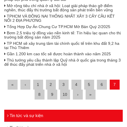
Mở rộng tiêu chí nhà ở xã hội: Loạt giải pháp tháo gỡ điểm
nghẽn, thúc đẩy thị trường bất động sản phát triển bền vững
TPHCM VÀ ĐỒNG NAI THỐNG NHẤT XÂY 3 CÂY CẦU KẾT
NỐI 2 ĐỊA PHƯƠNG
Tổng Hợp Dự Án Chung Cư TP.HCM Mở Bán Quý 2/2025
Bơm 2,5 triệu tỷ đồng vào nền kinh tế: Tín hiệu lạc quan cho thị
trường bất động sản năm 2025
TP HCM sẽ xây trung tâm tài chính quốc tế trên khu đất 9,2 ha
tại Thủ Thiêm
Gần 1.200 km cao tốc sẽ được hoàn thành vào năm 2025
Thủ tướng yêu cầu thành lập Quỹ nhà ở quốc gia trong tháng 3
để thúc đẩy phát triển nhà ở xã hội
«
‹
1
2
3
4
5
6
7
8
9
10
›
»
Tin tức và sự kiện