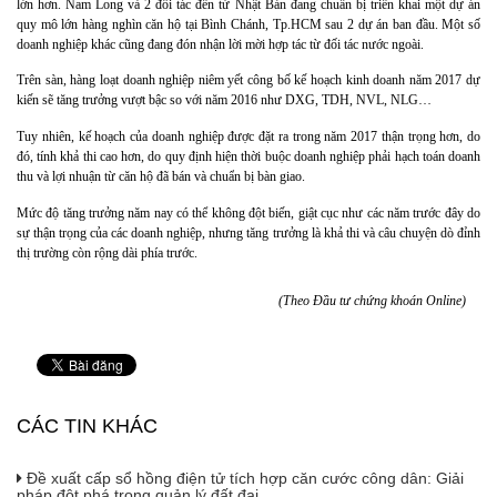
lớn hơn. Nam Long và 2 đối tác đến từ Nhật Bản đang chuẩn bị triển khai một dự án
quy mô lớn hàng nghìn căn hộ tại Bình Chánh, Tp.HCM sau 2 dự án ban đầu. Một số
doanh nghiệp khác cũng đang đón nhận lời mời hợp tác từ đối tác nước ngoài.
Trên sàn, hàng loạt doanh nghiệp niêm yết công bố kế hoạch kinh doanh năm 2017 dự
kiến sẽ tăng trưởng vượt bậc so với năm 2016 như DXG, TDH, NVL, NLG…
Tuy nhiên, kế hoạch của doanh nghiệp được đặt ra trong năm 2017 thận trọng hơn, do
đó, tính khả thi cao hơn, do quy định hiện thời buộc doanh nghiệp phải hạch toán doanh
thu và lợi nhuận từ căn hộ đã bán và chuẩn bị bàn giao.
Mức độ tăng trưởng năm nay có thể không đột biến, giật cục như các năm trước đây do
sự thận trọng của các doanh nghiệp, nhưng tăng trưởng là khả thi và câu chuyện dò đỉnh
thị trường còn rộng dài phía trước.
(Theo Đầu tư chứng khoán Online)
CÁC TIN KHÁC
Đề xuất cấp sổ hồng điện tử tích hợp căn cước công dân: Giải
pháp đột phá trong quản lý đất đai