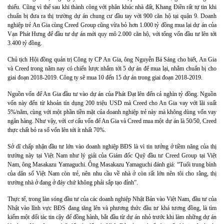
thiếu. Cũng vì thế sau khi thành công với phân khúc nhà đất, Khang Ðiền rất tự tin khi
chuẩn bị đưa ra thị trường dự án chung cư đầu tay với 900 căn hộ tại quận 9. Doanh
nghiệp trẻ An Gia cùng Creed Group cũng vừa bỏ hơn 1.000 tỷ đồng mua lại dự án của
Vạn Phát Hưng để đầu tư dự án mới quy mô 2.000 căn hộ, với tổng vốn đầu tư lên tới
3.400 tỷ đồng.
Chủ tịch Hội đồng quản trị Công ty CP An Gia, ông Nguyễn Bá Sáng cho biết, An Gia
và Creed trong năm nay có chiến lược nhắm tới 5 dự án để mua lại, nhằm chuẩn bị cho
giai đoạn 2018-2019. Công ty sẽ mua 10 đến 15 dự án trong giai đoạn 2018-2019.
Nguồn vốn để An Gia đầu tư vào dự án của Phát Ðạt lên đến cả nghìn tỷ đồng. Nguồn
vốn này đến từ khoản tín dụng 200 triệu USD mà Creed cho An Gia vay với lãi suất
5%/năm, cùng với một phần tiền mặt của doanh nghiệp trẻ này mà không dùng vốn vay
ngân hàng. Như vậy, với cơ cấu vốn để An Gia và Creed mua một dự án là 50/50, Creed
thực chất bỏ ra số vốn lên tới ít nhất 70%.
Sở dĩ chấp nhận đầu tư lớn vào doanh nghiệp BĐS là vì tin tưởng ở tiềm năng của thị
trường này tại Việt Nam như lý giải của Giám đốc Quỹ đầu tư Creed Group tại Việt
Nam, ông Masakazu Yamaguchi. Ông Masakazu Yamaguchi đánh giá: “Tuổi trung bình
của dân số Việt Nam còn trẻ, nên nhu cầu về nhà ở còn rất lớn nên tôi cho rằng, thị
trường nhà ở đang ở đáy chứ không phải sắp tạo đỉnh”.
Thực tế, trong làn sóng đầu tư của các doanh nghiệp Nhật Bản vào Việt Nam, đầu tư của
Nhật vào lĩnh vực BĐS đang tăng lên và phương thức đầu tư khá tương đồng, là tìm
kiếm một đối tác tin cậy để đồng hành, bắt đầu từ dự án nhỏ trước khi làm những dự án