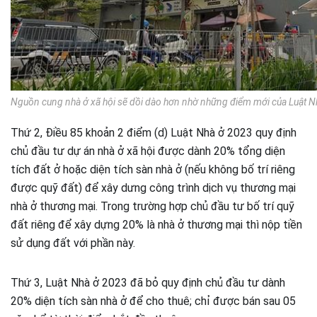
Nguồn cung nhà ở xã hội sẽ dồi dào hơn nhờ những điểm mới của Luật Nh
Thứ 2, Điều 85 khoản 2 điểm (d) Luật Nhà ở 2023 quy định
chủ đầu tư dự án nhà ở xã hội được dành 20% tổng diện
tích đất ở hoặc diện tích sàn nhà ở (nếu không bố trí riêng
được quỹ đất) để xây dưng công trình dịch vụ thương mại
nhà ở thương mại. Trong trường hợp chủ đầu tư bố trí quỹ
đất riêng để xây dựng 20% là nhà ở thương mại thì nộp tiền
sử dụng đất với phần này.
Thứ 3, Luật Nhà ở 2023 đã bỏ quy định chủ đầu tư dành
20% diện tích sàn nhà ở để cho thuê; chỉ được bán sau 05