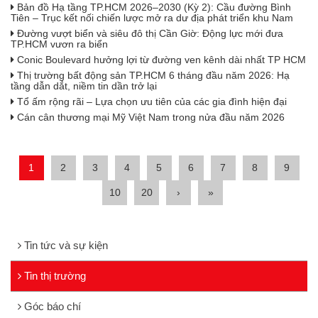
Bản đồ Hạ tầng TP.HCM 2026–2030 (Kỳ 2): Cầu đường Bình
Tiên – Trục kết nối chiến lược mở ra dư địa phát triển khu Nam
Đường vượt biển và siêu đô thị Cần Giờ: Động lực mới đưa
TP.HCM vươn ra biển
Conic Boulevard hưởng lợi từ đường ven kênh dài nhất TP HCM
Thị trường bất động sản TP.HCM 6 tháng đầu năm 2026: Hạ
tầng dẫn dắt, niềm tin dần trở lại
Tổ ấm rộng rãi – Lựa chọn ưu tiên của các gia đình hiện đại
Cán cân thương mại Mỹ Việt Nam trong nửa đầu năm 2026
1
2
3
4
5
6
7
8
9
10
20
›
»
Tin tức và sự kiện
Tin thị trường
Góc báo chí