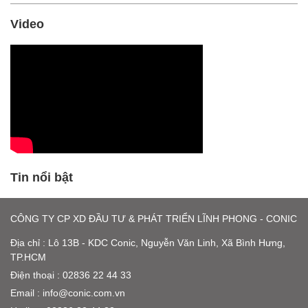
Video
Tin nổi bật
CÔNG TY CP XD ĐẦU TƯ & PHÁT TRIỂN LĨNH PHONG - CONIC
Địa chỉ : Lô 13B - KDC Conic, Nguyễn Văn Linh, Xã Bình Hưng,
TP.HCM
Điện thoại : 02836 22 44 33
Email :
info@conic.com.vn