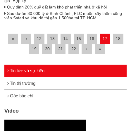
giá "Hợp Lý"
Quy định 20% quỹ đất làm khó phát triển nhà ở xã hội
Sau dự án 80.000 tỷ ở Bình Chánh, FLC muốn xây thêm công
viên Safari và khu đô thị gần 1.500ha tại TP. HCM
«
‹
12
13
14
15
16
17
18
19
20
21
22
›
»
Tin tức và sự kiện
Tin thị trường
Góc báo chí
Video