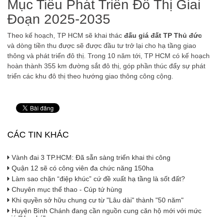
Mục Tiêu Phát Triển Đô Thị Giai
Đoạn 2025-2035
Theo kế hoạch, TP HCM sẽ khai thác
đấu giá đất TP Thủ đức
và dòng tiền thu được sẽ được đầu tư trở lại cho hạ tầng giao
thông và phát triển đô thị. Trong 10 năm tới, TP HCM có kế hoạch
hoàn thành 355 km đường sắt đô thị, góp phần thúc đẩy sự phát
triển các khu đô thị theo hướng giao thông công cộng.
CÁC TIN KHÁC
Vành đai 3 TP.HCM: Đã sẵn sàng triển khai thi công
Quận 12 sẽ có công viên đa chức năng 150ha
Làm sao chặn “điệp khúc” cứ đề xuất hạ tầng là sốt đất?
Chuyên mục thể thao - Cúp tứ hùng
Khi quyền sở hữu chung cư từ "Lâu dài" thành "50 năm"
Huyện Bình Chánh đang cần nguồn cung căn hộ mới với mức