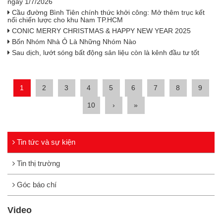
ngày 1/7/2026
Cầu đường Bình Tiên chính thức khởi công: Mở thêm trục kết
nối chiến lược cho khu Nam TP.HCM
CONIC MERRY CHRISTMAS & HAPPY NEW YEAR 2025
Bốn Nhóm Nhà Ỏ Là Những Nhóm Nào
Sau dịch, lướt sóng bất động sản liệu còn là kênh đầu tư tốt
1
2
3
4
5
6
7
8
9
10
›
»
Tin tức và sự kiện
Tin thị trường
Góc báo chí
Video