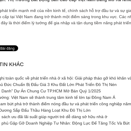
phát triển mạnh mẽ của nền kinh tế, chính sách hỗ trợ đầu tư và sự gi
 cấp tại Việt Nam đang trở thành một điểm sáng trong khu vực. Các nhà
 đây là thời điểm lý tưởng để gia nhập và tận dụng tiềm năng phát triể
TIN KHÁC
hị toàn quốc về phát triển nhà ở xã hội: Giải pháp tháo gỡ khó khăn và
ủ Đức Chuẩn Bị Đấu Giá 3 Khu Đất Lớn Phát Triển Đô Thị Nén
 Danh" Dự Án Chung Cư TP.HCM Mở Bán Quý 1/2025
ớng: Việt Nam sẽ thành trung tâm kinh tế lớn tại Đông Nam Á
am bứt phá trở thành điểm nóng đầu tư và phát triển công nghiệp nă
Dương Sắp Đấu Thầu Hàng Loạt Khu Đô Thị Lớn
sách ưu đãi lãi suất giúp người trẻ dễ dàng sở hữu nhà ở
 phủ Gặp Gỡ Doanh Nghiệp Tư Nhân: Động Lực Để Tăng Tốc Và Bứt