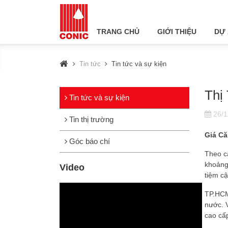
TRANG CHỦ
GIỚI THIỆU
DỰ
Tin tức
Tin tức và sự kiện
Thị
Tin tức và sự kiện
26/1
Tin thị trường
Giá Că
Góc báo chí
Theo c
khoảng
Video
tiệm cậ
TP.HCM 
nước. V
cao cấp