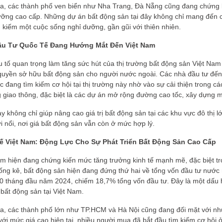
ra, các thành phố ven biển như Nha Trang, Đà Nẵng cũng đang chứng ki
ưỡng cao cấp. Những dự án bất động sản tại đây không chỉ mang đến c
 kiếm một cuộc sống nghỉ dưỡng, gần gũi với thiên nhiên.
ầu Tư Quốc Tế Đang Hướng Mắt Đến Việt Nam
 tố quan trọng làm tăng sức hút của thị trường bất động sản Việt Nam 
 quyền sở hữu bất động sản cho người nước ngoài. Các nhà đầu tư đế
c đang tìm kiếm cơ hội tại thị trường này nhờ vào sự cải thiện trong 
 giao thông, đặc biệt là các dự án mở rộng đường cao tốc, xây dựng m
y không chỉ giúp nâng cao giá trị bất động sản tại các khu vực đô thị l
 nổi, nơi giá bất động sản vẫn còn ở mức hợp lý.
ế Việt Nam: Động Lực Cho Sự Phát Triển Bất Động Sản Cao Cấp
am hiện đang chứng kiến mức tăng trưởng kinh tế mạnh mẽ, đặc biệt tr
ng kê, bất động sản hiện đang đứng thứ hai về tổng vốn đầu tư nước n
0 tháng đầu năm 2024, chiếm 18,7% tổng vốn đầu tư. Đây là một dấu hi
bất động sản tại Việt Nam.
ra, các thành phố lớn như TP.HCM và Hà Nội cũng đang đối mặt với nh
với mức giá cao hiện tại, nhiều người mua đã bắt đầu tìm kiếm cơ hội ở