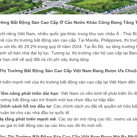
rường Bất Động Sản Cao Cấp Ở Các Nước Khác Cũng Đang Tăng 
chỉ riêng Việt Nam, nhiều quốc gia khác trong khu vực châu Á - Thái 
ẽ của thị trường bất động sản cao cấp. Tại Manila, Philippines, thị 
ầu với tốc độ 29,2% trong quý III năm 2024. Tại Ấn Độ, sự tăng trưở
anh số bán nhà đạt kỷ lục. Tương tự, thị trường căn hộ cao cấp tại B
 hạn chế về quỹ đất và chi phí xây dựng tăng.
 Thị Trường Bất Động Sản Cao Cấp Việt Nam Đang Được Ưa Chu
 triển mạnh mẽ của thị trường bất động sản cao cấp tại Việt Nam đến 
Tiềm năng phát triển dài hạn
: Việt Nam có nền kinh tế phát triển ổn đ
trường bất động sản trở thành một lựa chọn đầu tư hấp dẫn.
Chính sách hỗ trợ đầu tư
: Các chính sách ưu đãi về quyền sở hữu bấ
thuận lợi cho các nhà đầu tư quốc tế.
Hạ tầng phát triển mạnh mẽ
: Các dự án mở rộng cao tốc, metro và sâ
cao giá trị bất động sản tại các khu vực đô thị mới nổi.
ận: Thị Trường Bất Động Sản Cao Cấp Việt Nam Đang Mở Ra Nhi