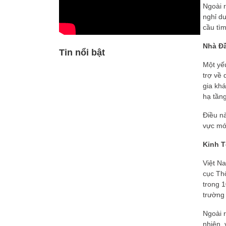
Ngoài 
nghỉ d
cầu tìm
Nhà Đ
Tin nổi bật
Một yếu
trợ về
gia khá
hạ tầng
Điều nà
vực mới
Kinh T
Việt N
cục Thố
trong 1
trường 
Ngoài 
nhiên, 