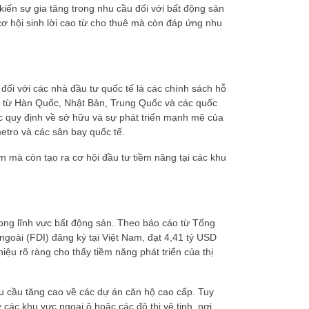
ến sự gia tăng trong nhu cầu đối với bất động sản
ơ hội sinh lời cao từ cho thuê mà còn đáp ứng nhu
đối với các nhà đầu tư quốc tế là các chính sách hỗ
n từ Hàn Quốc, Nhật Bản, Trung Quốc và các quốc
các quy định về sở hữu và sự phát triển mạnh mẽ của
etro và các sân bay quốc tế.
ớn mà còn tạo ra cơ hội đầu tư tiềm năng tại các khu
ong lĩnh vực bất động sản. Theo báo cáo từ Tổng
goài (FDI) đăng ký tại Việt Nam, đạt 4,41 tỷ USD
ệu rõ ràng cho thấy tiềm năng phát triển của thị
u cầu tăng cao về các dự án căn hộ cao cấp. Tuy
 các khu vực ngoại ô hoặc các đô thị vệ tinh, nơi