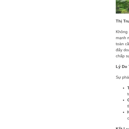
Thị T
Không 
mạnh m
toàn c
đẩy do
chấp sự
Lý Do
Sự phát
Kết Lu