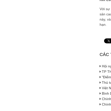
Với sự 
sản cao
này, và
hạn.
CÁC 
Hội ng
TP Th
"Điểm
Thủ tư
Việt N
Bình 
Chính 
Chính