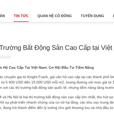
 ÁN
TIN TỨC
QUAN HỆ CỔ ĐÔNG
TUYỂN DỤNG
 Trường Bất Động Sản Cao Cấp tại Việ
1/2024
n Hộ Cao Cấp Tại Việt Nam: Cơ Hội Đầu Tư Tiềm Năng
ác chuyên gia từ Knight Frank, giá căn hộ cao cấp tại các thành phố 
 từ 5.400 USD đến 15.000 USD mỗi m2, tương đương với mức giá từ 13
n với các thị trường bất động sản quốc tế, nhưng tiềm năng tăng trưở
và Hà Nội là hai thị trường bất động sản cao cấp lớn nhất, thu hút s
ới sự phát triển nhanh chóng của cơ sở hạ tầng, các khu vực trung tâm 
, đang trở thành điểm đến lý tưởng cho giới thượng lưu và nhà đầu tư