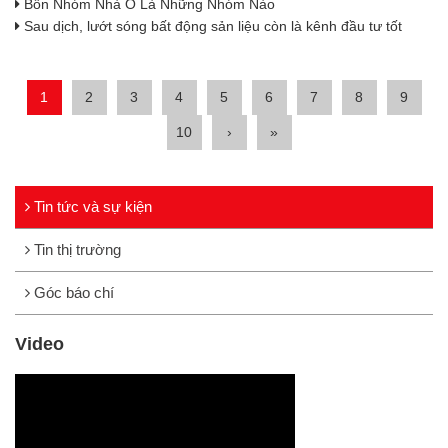
Bốn Nhóm Nhà Ỏ Là Những Nhóm Nào
Sau dịch, lướt sóng bất động sản liệu còn là kênh đầu tư tốt
1
2
3
4
5
6
7
8
9
10
›
»
Tin tức và sự kiện
Tin thị trường
Góc báo chí
Video