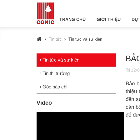
TRANG CHỦ
GIỚI THIỆU
DỰ
Tin tức
Tin tức và sự kiện
BẢ
Tin tức và sự kiện
12/0
Tin thị trường
Bảo h
Góc báo chí
thiệ
đến s
Video
cán b
để đư