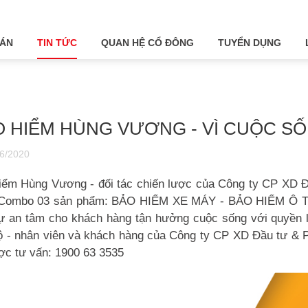
 ÁN
TIN TỨC
QUAN HỆ CỔ ĐÔNG
TUYỂN DỤNG
O HIỂM HÙNG VƯƠNG - VÌ CUỘC 
6/2020
iểm Hùng Vương - đối tác chiến lược của Công ty CP XD Đầ
u Combo 03 sản phẩm: BẢO HIỂM XE MÁY - BẢO HIỂM Ô
ự an tâm cho khách hàng tận hưởng cuộc sống với quyền lợ
ộ - nhân viên và khách hàng của Công ty CP XD Đầu tư & P
ợc tư vấn: 1900 63 3535