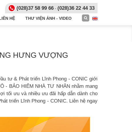
(028)
37 58 99 66
(028)36 22 44 33
-
LIÊN HỆ
THƯ VIỆN ẢNH - VIDEO
SỐNG HƯNG VƯỢNG
u tư & Phát triển Lĩnh Phong - CONIC giới
 TÔ - BẢO HIỂM NHÀ TƯ NHÂN nhằm mang
i tối ưu và nhiều ưu đãi hấp dẫn dành cho
hát triển Lĩnh Phong - CONIC. Liên hệ ngay