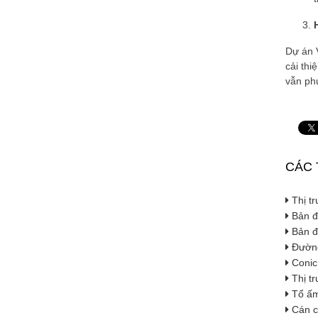
Dự án V
cải thi
vẫn phụ
CÁC 
Thị tr
Bản đồ
Bản đồ
Đường
Conic
Thị tr
Tổ ấm 
Cán c