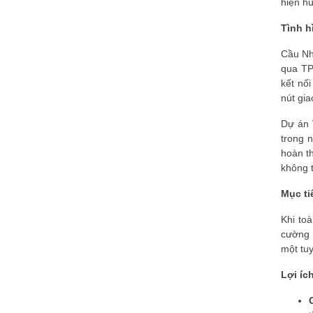
hiện hữ
Tình h
Cầu Nh
qua TP
kết nố
nút gi
Dự án 
trong 
hoàn th
không 
Mục ti
Khi toà
cường 
một tuy
Lợi íc