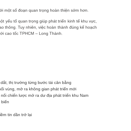
với một số đoạn quan trọng hoàn thiện sớm hơn.
 yếu tố quan trọng giúp phát triển kinh tế khu vực,
iao thông. Tuy nhiên, việc hoàn thành đúng kế hoạch
o với cao tốc TPHCM – Long Thành.
ắt, thị trường từng bước tái cân bằng
i vùng, mở ra không gian phát triển mới
ối chiến lược mở ra dư địa phát triển khu Nam
 biển
m tin dần trở lại