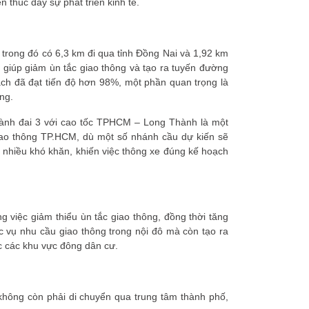
 thúc đẩy sự phát triển kinh tế.
trong đó có 6,3 km đi qua tỉnh Đồng Nai và 1,92 km
giúp giảm ùn tắc giao thông và tạo ra tuyến đường
ch đã đạt tiến độ hơn 98%, một phần quan trọng là
ng.
ành đai 3 với cao tốc TPHCM – Long Thành là một
Giao thông TP.HCM, dù một số nhánh cầu dự kiến sẽ
n nhiều khó khăn, khiến việc thông xe đúng kế hoạch
g việc giảm thiểu ùn tắc giao thông, đồng thời tăng
 vụ nhu cầu giao thông trong nội đô mà còn tạo ra
ợc các khu vực đông dân cư.
 không còn phải di chuyển qua trung tâm thành phố,