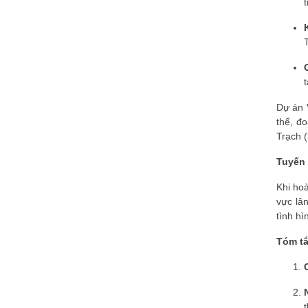
Dự án 
thể, đ
Trạch 
Tuyến 
Khi ho
vực lâ
tình hì
Tóm tắ