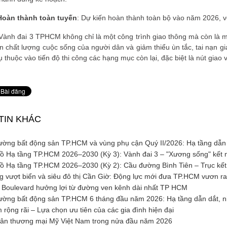
Hoàn thành toàn tuyến
: Dự kiến hoàn thành toàn bộ vào năm 2026, 
ành đai 3 TPHCM không chỉ là một công trình giao thông mà còn là một
ện chất lượng cuộc sống của người dân và giảm thiểu ùn tắc, tai nạn g
 thuộc vào tiến độ thi công các hạng mục còn lại, đặc biệt là nút gia
TIN KHÁC
ường bất động sản TP.HCM và vùng phụ cận Quý II/2026: Hạ tầng dẫn d
 Hạ tầng TP.HCM 2026–2030 (Kỳ 3): Vành đai 3 – "Xương sống" kết nố
 Hạ tầng TP.HCM 2026–2030 (Kỳ 2): Cầu đường Bình Tiên – Trục kết n
 vượt biển và siêu đô thị Cần Giờ: Động lực mới đưa TP.HCM vươn ra
 Boulevard hưởng lợi từ đường ven kênh dài nhất TP HCM
ường bất động sản TP.HCM 6 tháng đầu năm 2026: Hạ tầng dẫn dắt, niề
rộng rãi – Lựa chọn ưu tiên của các gia đình hiện đại
ân thương mại Mỹ Việt Nam trong nửa đầu năm 2026