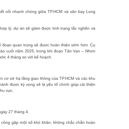
kết nối nhanh chóng giữa TP.HCM và sân bay Long
 hợp lý, dự án sẽ giảm được tình trạng tắc nghẽn và
số đoạn quan trọng sẽ được hoàn thiện sớm hơn. Cụ
ào cuối năm 2025, trong khi đoạn Tân Vạn – Nhơn
ước 4 tháng so với kế hoạch.
iển cơ sở hạ tầng giao thông của TP.HCM và các khu
nh được kỳ vọng sẽ là yếu tố chính giúp cải thiện
khu vực.
ngày 27 tháng 4.
hi công gặp một số khó khăn, không chắc chắn hoàn