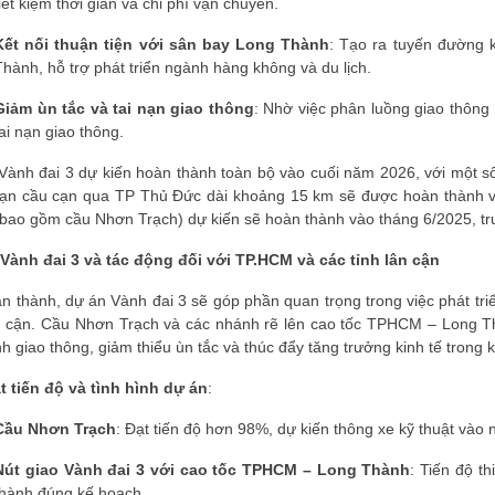
tiết kiệm thời gian và chi phí vận chuyển.
Kết nối thuận tiện với sân bay Long Thành
: Tạo ra tuyến đường 
Thành, hỗ trợ phát triển ngành hàng không và du lịch.
Giảm ùn tắc và tai nạn giao thông
: Nhờ việc phân luồng giao thông
tai nạn giao thông.
Vành đai 3 dự kiến hoàn thành toàn bộ vào cuối năm 2026, với một 
oạn cầu cạn qua TP Thủ Đức dài khoảng 15 km sẽ được hoàn thành v
(bao gồm cầu Nhơn Trạch) dự kiến sẽ hoàn thành vào tháng 6/2025, tr
Vành đai 3 và tác động đối với TP.HCM và các tỉnh lân cận
àn thành, dự án Vành đai 3 sẽ góp phần quan trọng trong việc phát tr
n cận. Cầu Nhơn Trạch và các nhánh rẽ lên cao tốc TPHCM – Long Thà
nh giao thông, giảm thiểu ùn tắc và thúc đẩy tăng trưởng kinh tế trong 
t tiến độ và tình hình dự án
:
Cầu Nhơn Trạch
: Đạt tiến độ hơn 98%, dự kiến thông xe kỹ thuật vào 
Nút giao Vành đai 3 với cao tốc TPHCM – Long Thành
: Tiến độ t
thành đúng kế hoạch.