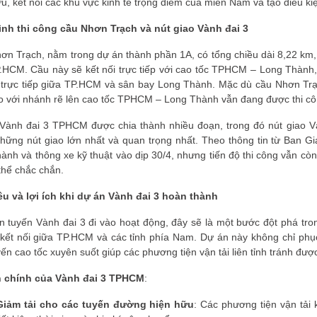
u, kết nối các khu vực kinh tế trọng điểm của miền Nam và tạo điều kiện
ình thi công cầu Nhơn Trạch và nút giao Vành đai 3
ơn Trạch, nằm trong dự án thành phần 1A, có tổng chiều dài 8,22 km, 
.HCM. Cầu này sẽ kết nối trực tiếp với cao tốc TPHCM – Long Thành, 
i trực tiếp giữa TP.HCM và sân bay Long Thành. Mặc dù cầu Nhơn Trạ
ao với nhánh rẽ lên cao tốc TPHCM – Long Thành vẫn đang được thi cô
Vành đai 3 TPHCM được chia thành nhiều đoạn, trong đó nút giao V
những nút giao lớn nhất và quan trọng nhất. Theo thông tin từ Ban 
ành và thông xe kỹ thuật vào dịp 30/4, nhưng tiến độ thi công vẫn cò
thể chắc chắn.
êu và lợi ích khi dự án Vành đai 3 hoàn thành
n tuyến Vành đai 3 đi vào hoạt động, đây sẽ là một bước đột phá tron
kết nối giữa TP.HCM và các tỉnh phía Nam. Dự án này không chỉ phục
ến cao tốc xuyên suốt giúp các phương tiện vận tải liên tỉnh tránh đư
h chính của Vành đai 3 TPHCM
:
Giảm tải cho các tuyến đường hiện hữu
: Các phương tiện vận tải