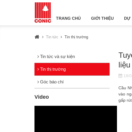
TRANG CHỦ
GIỚI THIỆU
DỰ
Tin tức
Tin thị trường
Tuy
Tin tức và sự kiện
liệu
Tin thị trường
18/0
Góc báo chí
Cầu Nh
vào ng
Video
gấp rút