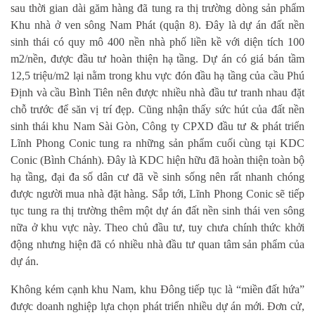
sau thời gian dài găm hàng đã tung ra thị trường dòng sản phẩm
Khu nhà ở ven sông Nam Phát (quận 8). Đây là dự án đất nền
sinh thái có quy mô 400 nền nhà phố liền kề với diện tích 100
m2/nền, được đầu tư hoàn thiện hạ tầng. Dự án có giá bán tầm
12,5 triệu/m2 lại nằm trong khu vực đón đầu hạ tầng của cầu Phú
Định và cầu Bình Tiên nên được nhiều nhà đầu tư tranh nhau đặt
chỗ trước để săn vị trí đẹp. Cũng nhận thấy sức hút của đất nền
sinh thái khu Nam Sài Gòn, Công ty CPXD đầu tư & phát triển
Lĩnh Phong Conic tung ra những sản phẩm cuối cùng tại KDC
Conic (Bình Chánh). Đây là KDC hiện hữu đã hoàn thiện toàn bộ
hạ tầng, đại đa số dân cư đã về sinh sống nên rất nhanh chóng
được người mua nhà đặt hàng. Sắp tới, Lĩnh Phong Conic sẽ tiếp
tục tung ra thị trường thêm một dự án đất nền sinh thái ven sông
nữa ở khu vực này. Theo chủ đầu tư, tuy chưa chính thức khởi
động nhưng hiện đã có nhiều nhà đầu tư quan tâm sản phẩm của
dự án.
Không kém cạnh khu Nam, khu Đông tiếp tục là “miền đất hứa”
được doanh nghiệp lựa chọn phát triển nhiều dự án mới. Đơn cử,