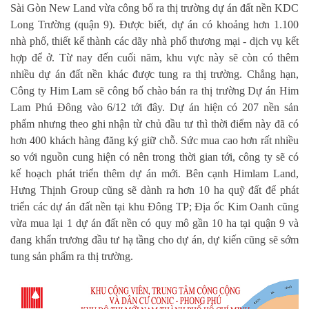
Sài Gòn New Land vừa công bố ra thị trường dự án đất nền KDC
Long Trường (quận 9). Được biết, dự án có khoảng hơn 1.100
nhà phố, thiết kế thành các dãy nhà phố thương mại - dịch vụ kết
hợp để ở. Từ nay đến cuối năm, khu vực này sẽ còn có thêm
nhiều dự án đất nền khác được tung ra thị trường. Chẳng hạn,
Công ty Him Lam sẽ công bố chào bán ra thị trường Dự án Him
Lam Phú Đông vào 6/12 tới đây. Dự án hiện có 207 nền sản
phẩm nhưng theo ghi nhận từ chủ đầu tư thì thời điểm này đã có
hơn 400 khách hàng đăng ký giữ chỗ. Sức mua cao hơn rất nhiều
so với nguồn cung hiện có nên trong thời gian tới, công ty sẽ có
kế hoạch phát triển thêm dự án mới. Bên cạnh Himlam Land,
Hưng Thịnh Group cũng sẽ dành ra hơn 10 ha quỹ đất để phát
triển các dự án đất nền tại khu Đông TP; Địa ốc Kim Oanh cũng
vừa mua lại 1 dự án đất nền có quy mô gần 10 ha tại quận 9 và
đang khẩn trương đầu tư hạ tầng cho dự án, dự kiến cũng sẽ sớm
tung sản phẩm ra thị trường.