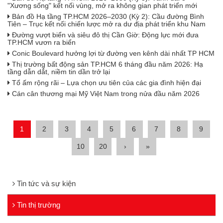
"Xương sống" kết nối vùng, mở ra không gian phát triển mới
Bản đồ Hạ tầng TP.HCM 2026–2030 (Kỳ 2): Cầu đường Bình
Tiên – Trục kết nối chiến lược mở ra dư địa phát triển khu Nam
Đường vượt biển và siêu đô thị Cần Giờ: Động lực mới đưa
TP.HCM vươn ra biển
Conic Boulevard hưởng lợi từ đường ven kênh dài nhất TP HCM
Thị trường bất động sản TP.HCM 6 tháng đầu năm 2026: Hạ
tầng dẫn dắt, niềm tin dần trở lại
Tổ ấm rộng rãi – Lựa chọn ưu tiên của các gia đình hiện đại
Cán cân thương mại Mỹ Việt Nam trong nửa đầu năm 2026
1
2
3
4
5
6
7
8
9
10
20
›
»
Tin tức và sự kiện
Tin thị trường