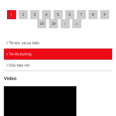
1
2
3
4
5
6
7
8
9
10
20
›
»
Tin tức và sự kiện
Tin thị trường
Góc báo chí
Video