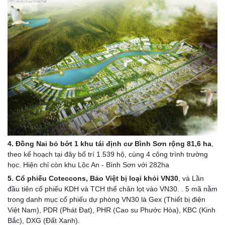
4. Đồng Nai bỏ bớt 1 khu tái định cư Bình Sơn rộng 81,6 ha
, 
theo kế hoạch tại đây bố trí 1.539 hộ, cùng 4 công trình trường 
học. Hiện chỉ còn khu Lộc An - Bình Sơn với 282ha
5. Cổ phiếu Coteccons, Bảo Việt bị loại khỏi VN30
, và Lần 
đầu tiên cổ phiếu KDH và TCH thế chân lọt vào VN30. . 5 mã nằm 
trong danh mục cổ phiếu dự phòng VN30 là Gex (Thiết bị điện 
Việt Nam), PDR (Phát Đạt), PHR (Cao su Phước Hòa), KBC (Kinh 
Bắc), DXG (Đất Xanh).