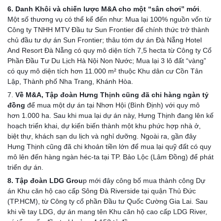
6. Danh Khôi và chiến lược M&A cho một “sân chơi” mới
. 
Một số thương vụ có thể kể đến như: Mua lại 100% nguồn vốn từ 
Công ty TNHH MTV Đầu tư Sun Frontier để chính thức trở thành 
chủ đầu tư dự án Sun Frontier; thâu tóm dự án Đà Nẵng Hotel 
And Resort Đà Nẵng có quy mô diện tích 7,5 hecta từ Công ty Cổ 
Phần Đầu Tư Du Lịch Hà Nội Non Nước; Mua lại 3 lô đất “vàng” 
có quy mô diện tích hơn 11.000 m² thuộc Khu dân cư Cồn Tân 
Lập, Thành phố Nha Trang, Khánh Hòa.
7. 
Về M&A, Tập đoàn Hưng Thịnh cũng đã chi hàng ngàn tỷ 
đồng
 để mua một dự án tại Nhơn Hội (Bình Định) với quy mô 
hơn 1.000 ha. Sau khi mua lại dự án này, Hưng Thịnh đang lên kế 
hoạch triển khai, dự kiến biến thành một khu phức hợp nhà ở, 
biệt thự, khách sạn du lịch và nghỉ dưỡng. Ngoài ra, gần đây 
Hưng Thịnh cũng đã chi khoản tiền lớn để mua lại quỹ đất có quy 
mô lên đến hàng ngàn héc-ta tại TP. Bảo Lộc (Lâm Đồng) để phát 
triển dự án.
8. Tập đoàn LDG Grou
p mới đây công bố mua thành công Dự 
án Khu căn hộ cao cấp Sông Đà Riverside tại quận Thủ Đức 
(TP.HCM), từ Công ty cổ phần Đầu tư Quốc Cường Gia Lai. Sau 
khi về tay LDG, dự án mang tên Khu căn hộ cao cấp LDG River, 