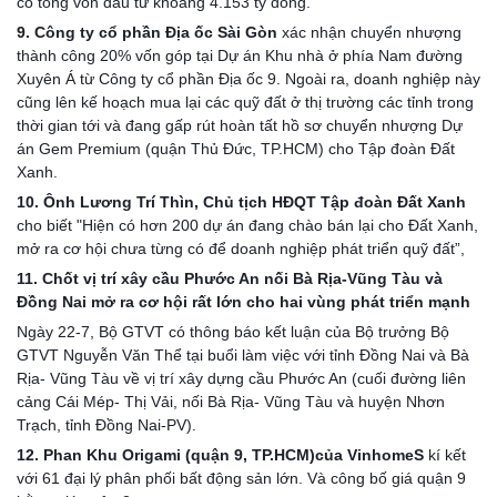
có tổng vốn đầu tư khoảng 4.153 tỷ đồng.
9. Công ty cổ phần Địa ốc Sài Gòn
 xác nhận chuyển nhượng 
thành công 20% vốn góp tại Dự án Khu nhà ở phía Nam đường 
Xuyên Á từ Công ty cổ phần Địa ốc 9. Ngoài ra, doanh nghiệp này 
cũng lên kế hoạch mua lại các quỹ đất ở thị trường các tỉnh trong 
thời gian tới và đang gấp rút hoàn tất hồ sơ chuyển nhượng Dự 
án Gem Premium (quận Thủ Đức, TP.HCM) cho Tập đoàn Đất 
Xanh.
10. Ônh Lương Trí Thìn, Chủ tịch HĐQT Tập đoàn Đất Xanh
cho biết "Hiện có hơn 200 dự án đang chào bán lại cho Đất Xanh, 
mở ra cơ hội chưa từng có để doanh nghiệp phát triển quỹ đất”,
11. Chốt vị trí xây cầu Phước An nối Bà Rịa-Vũng Tàu và 
Đồng Nai mở ra cơ hội rất lớn cho hai vùng phát triển mạnh
Ngày 22-7, Bộ GTVT có thông báo kết luận của Bộ trưởng Bộ 
GTVT Nguyễn Văn Thể tại buổi làm việc với tỉnh Đồng Nai và Bà 
Rịa- Vũng Tàu về vị trí xây dựng cầu Phước An (cuối đường liên 
cảng Cái Mép- Thị Vải, nối Bà Rịa- Vũng Tàu và huyện Nhơn 
Trạch, tỉnh Đồng Nai-PV).
12. Phan Khu Origami (quận 9, TP.HCM)của VinhomeS
 kí kết 
với 61 đại lý phân phối bất động sản lớn. Và công bố giá quận 9 