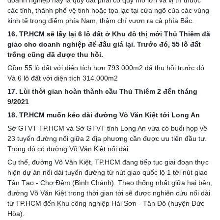
doanh nghiệp này là quỹ đất phải có quy mô lớn và vị trí thuộc 
các tỉnh, thành phố vệ tinh hoặc tọa lạc tại cửa ngõ của các vùng 
kinh tế trọng điểm phía Nam, thậm chí vươn ra cả phía Bắc.
16. TP.HCM sẽ lấy lại 6 lô đất ở Khu đô thị mới Thủ Thiêm đã 
giao cho doanh nghiệp để đấu giá lại. Trước đó, 55 lô đất 
trống cũng đã được thu hồi.
Gồm 55 lô đất với diện tích hơn 793.000m2 đã thu hồi trước đó 
Và 6 lô đất với diện tích 314.000m2
17. Lùi thời gian hoàn thành cầu Thủ Thiêm 2 đến tháng 
9/2021
18. TP.HCM muốn kéo dài đường Võ Văn Kiệt tới Long An
Sở GTVT TP.HCM và Sở GTVT tỉnh Long An vừa có buổi họp về 
23 tuyến đường nối giữa 2 địa phương cần được ưu tiên đầu tư. 
Trong đó có đường Võ Văn Kiệt nối dài.
Cụ thể, đường Võ Văn Kiệt, TP.HCM đang tiếp tục giai đoạn thực 
hiện dự án nối dài tuyến đường từ nút giao quốc lộ 1 tới nút giao 
Tân Tạo - Chợ Đệm (Bình Chánh). Theo thống nhất giữa hai bên, 
đường Võ Văn Kiệt trong thời gian tới sẽ được nghiên cứu nối dài 
từ TP.HCM đến Khu công nghiệp Hải Sơn - Tân Đô (huyện Đức 
Hòa).