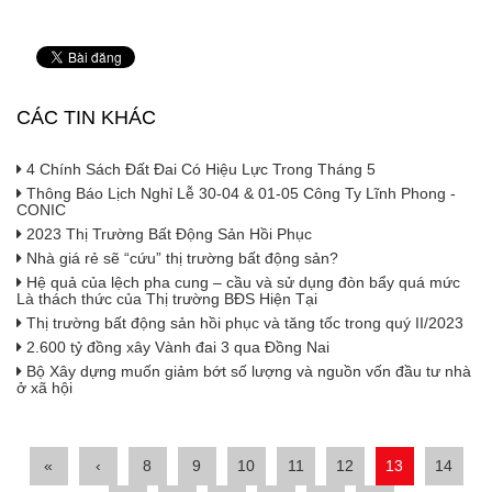
CÁC TIN KHÁC
4 Chính Sách Đất Đai Có Hiệu Lực Trong Tháng 5
Thông Báo Lịch Nghỉ Lễ 30-04 & 01-05 Công Ty Lĩnh Phong -
CONIC
2023 Thị Trường Bất Động Sản Hồi Phục
Nhà giá rẻ sẽ “cứu” thị trường bất động sản?
Hệ quả của lệch pha cung – cầu và sử dụng đòn bẩy quá mức
Là thách thức của Thị trường BĐS Hiện Tại
Thị trường bất động sản hồi phục và tăng tốc trong quý II/2023
2.600 tỷ đồng xây Vành đai 3 qua Đồng Nai
Bộ Xây dựng muốn giảm bớt số lượng và nguồn vốn đầu tư nhà
ở xã hội
«
‹
8
9
10
11
12
13
14