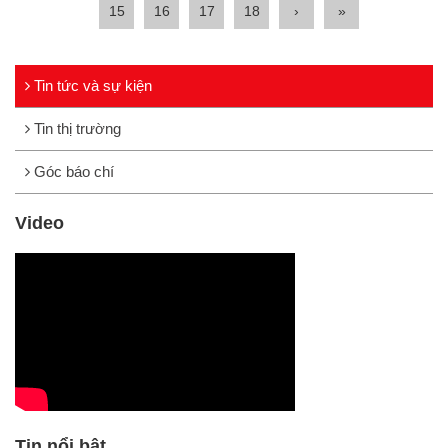
15
16
17
18
›
»
Tin tức và sự kiện
Tin thị trường
Góc báo chí
Video
Tin nổi bật