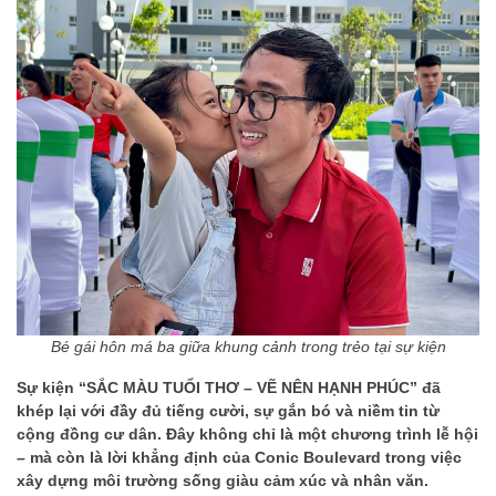
Bé gái hôn má ba giữa khung cảnh trong trẻo tại sự kiện
Sự kiện “SẮC MÀU TUỔI THƠ – VẼ NÊN HẠNH PHÚC” đã
khép lại với đầy đủ tiếng cười, sự gắn bó và niềm tin từ
cộng đồng cư dân. Đây không chỉ là một chương trình lễ hội
– mà còn là lời khẳng định của Conic Boulevard trong việc
xây dựng môi trường sống giàu cảm xúc và nhân văn.