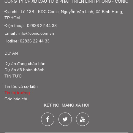
CÔNG TY CP XD ĐẦU TƯ & PHÁT TRIỂN LĨNH PHONG - CONIC
Địa chỉ : Lô 13B - KDC Conic, Nguyễn Văn Linh, Xã Bình Hưng,
TP.HCM
Điện thoại : 02836 22 44 33
Email :
info@conic.com.vn
Hotline:
02836 22 44 33
DỰ ÁN
Dự án đang chào bán
Dự án đã hoàn thành
TIN TỨC
Tin tức và sự kiện
Tin thị trường
Góc báo chí
KẾT NỐI MẠNG XÃ HỘI