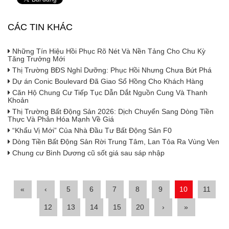
CÁC TIN KHÁC
Những Tín Hiệu Hồi Phục Rõ Nét Và Nền Tảng Cho Chu Kỳ
Tăng Trưởng Mới
Thị Trường BĐS Nghỉ Dưỡng: Phục Hồi Nhưng Chưa Bứt Phá
Dự án Conic Boulevard Đã Giao Sổ Hồng Cho Khách Hàng
Căn Hộ Chung Cư Tiếp Tục Dẫn Dắt Nguồn Cung Và Thanh
Khoản
Thị Trường Bất Động Sản 2026: Dịch Chuyển Sang Dòng Tiền
Thực Và Phân Hóa Mạnh Về Giá
“Khẩu Vị Mới” Của Nhà Đầu Tư Bất Động Sản F0
Dòng Tiền Bất Động Sản Rời Trung Tâm, Lan Tỏa Ra Vùng Ven
Chung cư Bình Dương cũ sốt giá sau sáp nhập
«
‹
5
6
7
8
9
10
11
12
13
14
15
20
›
»