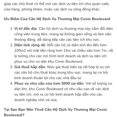
giúp các chủ thuê có thể mở các dịch vụ tiện ích như quán cafe,
cửa hàng, phòng khám, hoặc các dịch vụ cộng đồng khác.
Ưu Điểm Của Căn Hộ Dịch Vụ Thương Mại Conic Boulevard
Vị trí đắc địa
: Căn hộ dịch vụ thương mại này nằm đối diện
công viên trung tâm, mang lại không gian sống và làm việc
thoáng đãng, dễ dàng tiếp cận các tiện ích khu vực.
Diện tích rộng rãi
: Mỗi căn hộ có diện tích lên đến hơn
100m2 với mặt tiền rộng hơn 14m và chiều sâu hơn 7m, rất
lý tưởng cho các mô hình kinh doanh và dịch vụ tiện ích
phục vụ cho cư dân khu Conic Boulevard.
Giá thuê hấp dẫn
: Mức giá thuê hiện tại rất hợp lý so với
các căn hộ cho thuê khác trong khu vực, mang lại cơ hội
kinh doanh thuận lợi cho các nhà đầu tư.
Phục vụ nhu cầu của hơn 5000 cư dân
: Với số lượng cư
dân lớn, khu Conic Boulevard có nhu cầu cao về các dịch
vụ tiện ích, mở ra cơ hội kinh doanh hấp dẫn cho các
doanh nghiệp nhỏ và vừa.
Tại Sao Bạn Nên Thuê Căn Hộ Dịch Vụ Thương Mại Conic
Boulevard?