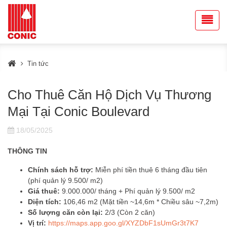
Tin tức
Cho Thuê Căn Hộ Dịch Vụ Thương
Mại Tại Conic Boulevard
18/05/2025
THÔNG TIN
Chính sách hỗ trợ:
Miễn phí tiền thuê 6 tháng đầu tiên
(phí quản lý 9.500/ m2)
Giá thuê:
9.000.000/ tháng + Phí quản lý 9.500/ m2
Diện tích:
106,46 m2 (Mặt tiền ~14,6m * Chiều sâu ~7,2m)
Số lượng căn còn lại:
2/3 (Còn 2 căn)
Vị trí:
https://maps.app.goo.gl/XYZDbF1sUmGr3t7K7