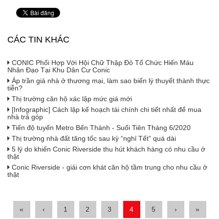
CÁC TIN KHÁC
CONIC Phối Hợp Với Hội Chữ Thập Đỏ Tổ Chức Hiến Máu
Nhân Đạo Tại Khu Dân Cư Conic
Áp trần giá nhà ở thương mại, làm sao biến lý thuyết thành thực
tiễn?
Thị trường căn hộ xác lập mức giá mới
[Infographic] Cách lập kế hoạch tài chính chi tiết nhất để mua
nhà trả góp
Tiến độ tuyến Metro Bến Thành - Suối Tiên Tháng 6/2020
Thị trường nhà đất tăng tốc sau kỳ “nghỉ Tết” quá dài
5 lý do khiến Conic Riverside thu hút khách hàng có nhu cầu ở
thật
Conic Riverside - giải cơn khát căn hộ tầm trung cho nhu cầu ở
thật
«
‹
1
2
3
4
5
›
»